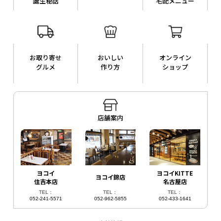
誕生秘話
宅配メニュー
お取り寄せ
おいしい
オンライン
グルメ
作り方
ショップ
店舗案内
ヨコイ
ヨコイKITTE
ヨコイ錦店
住吉本店
名古屋店
TEL：
TEL：
TEL：
052-241-5571
052-962-5855
052-433-1641