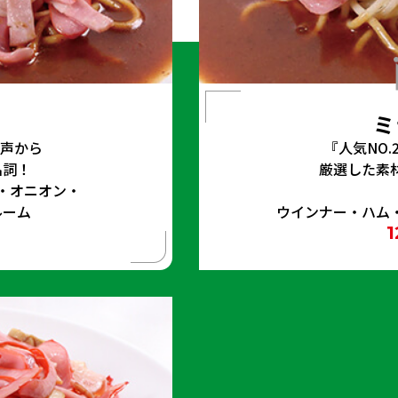
ミ
の声から
『人気NO
名詞！
厳選した素
・オニオン・
ルーム
ウインナー・ハム
1