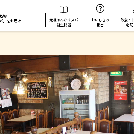
名物
元祖あんかけスパ
おいしさの
飲食・
パ」
をお届け
誕生秘話
秘密
宅配