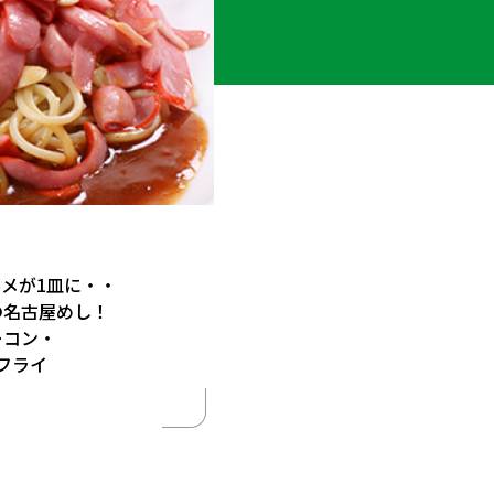
ルメが1皿に・・
の名古屋めし！
ーコン・
フライ