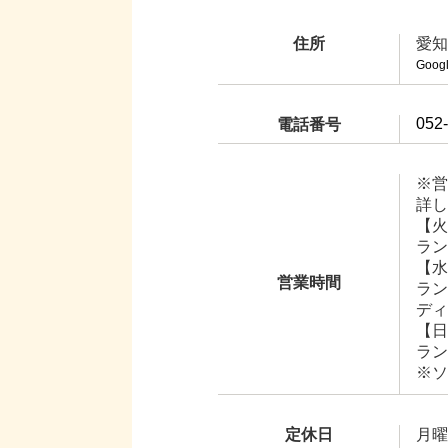
住所
愛知
Goo
052
電話番号
※営
詳し
【火
ランチ
【水
営業時間
ランチ
ディナ
【日
ランチ
※ソ
定休日
月曜