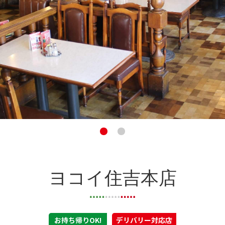
ヨコイ住吉本店
お持ち帰りOK!
デリバリー対応店