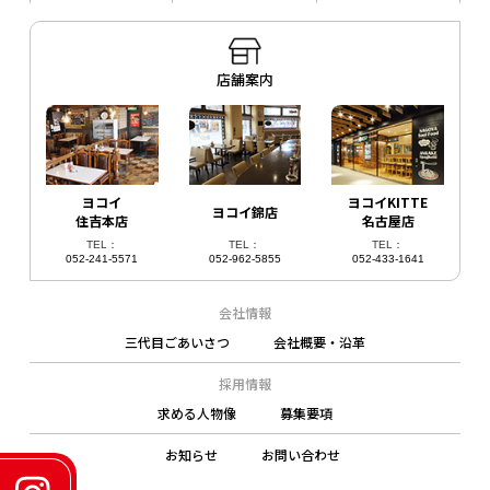
店舗案内
ヨコイ
ヨコイKITTE
ヨコイ錦店
住吉本店
名古屋店
TEL：
TEL：
TEL：
052-241-5571
052-962-5855
052-433-1641
会社情報
三代目ごあいさつ
会社概要・沿革
採用情報
求める人物像
募集要項
お知らせ
お問い合わせ