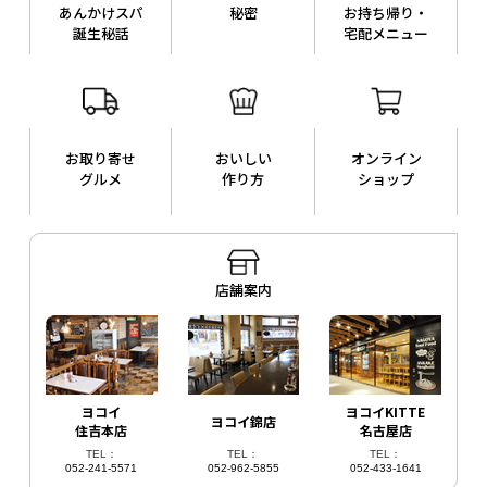
あんかけスパ
秘密
お持ち帰り・
誕生秘話
宅配メニュー
お取り寄せ
おいしい
オンライン
グルメ
作り方
ショップ
店舗案内
ヨコイ
ヨコイKITTE
ヨコイ錦店
住吉本店
名古屋店
TEL：
TEL：
TEL：
052-241-5571
052-962-5855
052-433-1641